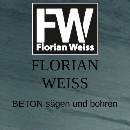
Startseite
Galerie
FLORIAN
Kontakt
WEISS
Impressum
BETON sägen und bohren
Datenschutz